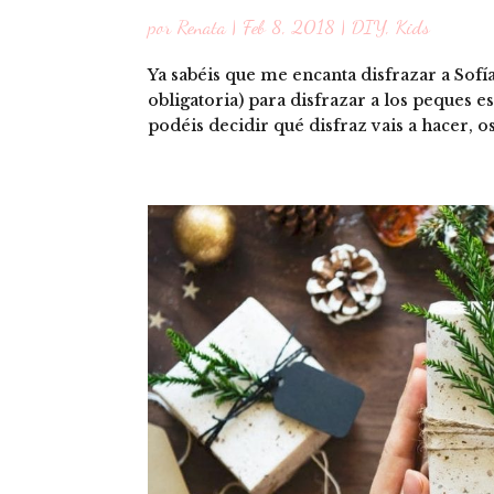
por
Renata
|
Feb 8, 2018
|
DIY
,
Kids
Ya sabéis que me encanta disfrazar a Sofía
obligatoria) para disfrazar a los peques e
podéis decidir qué disfraz vais a hacer, o