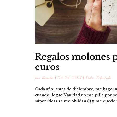
Regalos molones 
euros
por
Renata
|
Dic 24, 2017
|
Kids
,
Lifestyle
Cada año, antes de diciembre, me hago un
cuando llegue Navidad no me pille por s
súper ideas se me olvidan (!) y me quedo 