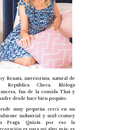
oy Renata, interiorista, natural de
a República Checa, filóloga
rancesa, fan de la comida Thai y
adre desde hace bien poquito.
esde muy pequeña crecí en un
mbiente industrial y mid-century
n Praga. Quizás por eso la
ecoración es para mí algo más; es