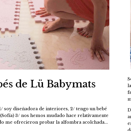
S
bés de Lü Babymats
l
f
m
 1/ soy diseñadora de interiores, 2/ tengo un bebé
D
s (Sofía) 3/ nos hemos mudado hace relativamente
a
ndo me ofrecieron probar la alfombra acolchada...
e
d