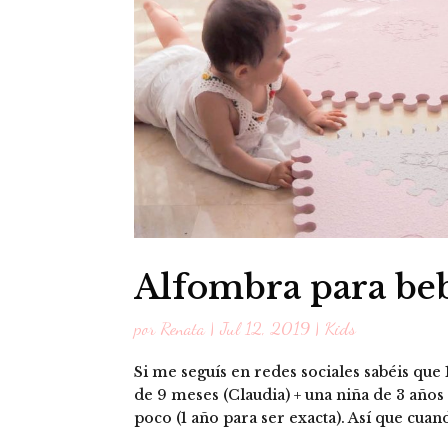
Alfombra para be
por
Renata
|
Jul 12, 2019
|
Kids
Si me seguís en redes sociales sabéis que
de 9 meses (Claudia) + una niña de 3 año
poco (1 año para ser exacta). Así que cua