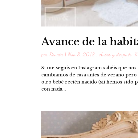
Avance de la habit
por
Renata
|
Nov 8, 2018
|
Antes y después
,
K
Si me seguís en Instagram sabéis que no
cambiamos de casa antes de verano pero e
otro bebé recién nacido (sii hemos sido
con nada...