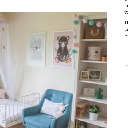
c
v
H
c
e