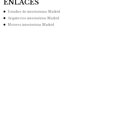
ENLACES
Estudios de interiorismo Madrid
Arquitectos interioristas Madrid
Mejores interioristas Madrid
Estudios de decoración Madrid
Reformas y diseño de interiores en Madrid
Empresas diseño interiores Madrid
Decoradores de interiores Madrid
© 2021 GuyBrush SL. Todos los derechos reservados.
Aviso legal
- Terms
| Diseñado por
Vivo & Capitone
| Hecho con mucho
cariño desde
Madrid
Español